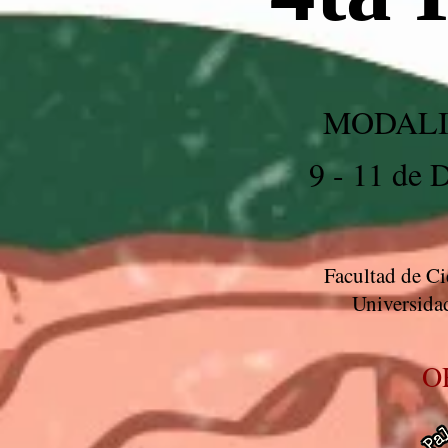
MODALI
9 - 11 de 
Facultad de Ci
Universida
O